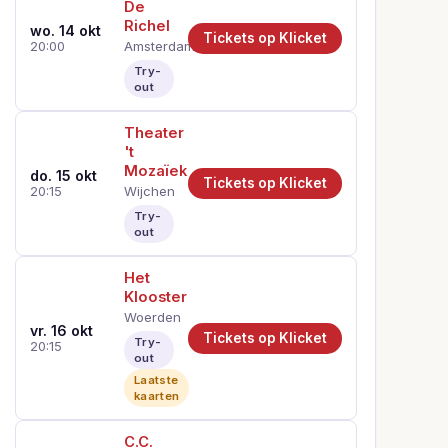
De
Richel
wo. 14 okt
Tickets op Klicket
Amsterdam
20:00
Try-
out
Theater
't
Mozaïek
do. 15 okt
Tickets op Klicket
Wijchen
20:15
Try-
out
Het
Klooster
Woerden
vr. 16 okt
Tickets op Klicket
Try-
20:15
out
Laatste
kaarten
C.C.