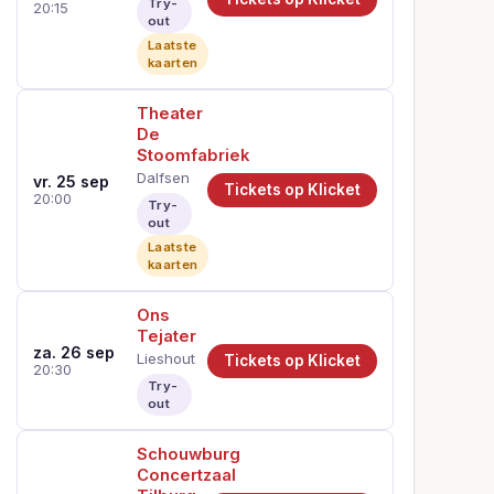
Try-
20:15
out
Laatste
kaarten
Theater
De
Stoomfabriek
Dalfsen
vr. 25 sep
Tickets op Klicket
20:00
Try-
out
Laatste
kaarten
Ons
Tejater
za. 26 sep
Lieshout
Tickets op Klicket
20:30
Try-
out
Schouwburg
Concertzaal