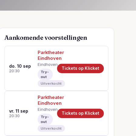
Aankomende voorstellingen
Parktheater
Eindhoven
Eindhoven
do. 10 sep
Tickets op Klicket
20:30
Try-
out
Uitverkocht
Parktheater
Eindhoven
Eindhoven
vr. 11 sep
Tickets op Klicket
20:30
Try-
out
Uitverkocht