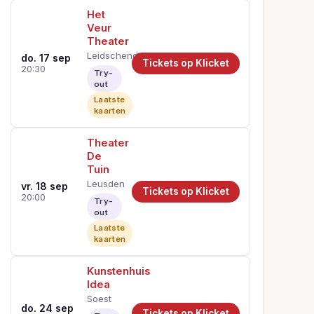
Het
Veur
Theater
Leidschendam
do. 17 sep
Tickets op Klicket
20:30
Try-
out
Laatste
kaarten
Theater
De
Tuin
Leusden
vr. 18 sep
Tickets op Klicket
20:00
Try-
out
Laatste
kaarten
Kunstenhuis
Idea
Soest
do. 24 sep
Tickets op Klicket