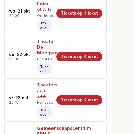
Fidei
et Arti
wo. 21 okt
Tickets op Klicket
Oudenbosch
20:00
Try-
out
Theater
De
Meerpaal
do. 22 okt
Tickets op Klicket
Dronten
20:30
Try-
out
Theaters
aan
Zee
vr. 23 okt
Tickets op Klicket
Renesse
20:15
Try-
out
Gemeenschapscentrum