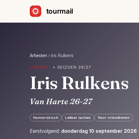
Sla navigatie over
Artiesten
›
Iris Rulkens
CABARET
• SEIZOEN 26/27
Iris Rulkens
Van Harte 26-27
Humoristisch
Lekker lachen
Voor vriendinnen
Eerstvolgend:
donderdag 10 september 2026