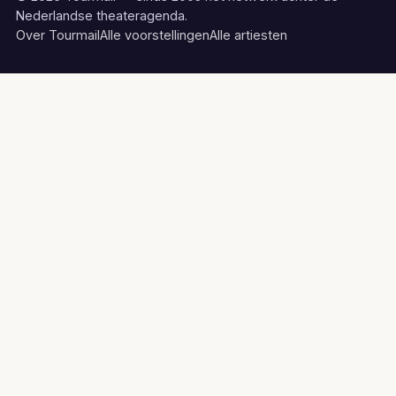
Nederlandse theateragenda.
Over Tourmail
Alle voorstellingen
Alle artiesten