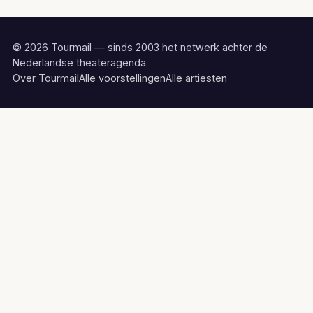
© 2026 Tourmail — sinds 2003 het netwerk achter de
Nederlandse theateragenda.
Over Tourmail
Alle voorstellingen
Alle artiesten