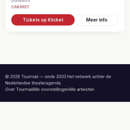
Dordrecht
CABARET
Tickets op Klicket
Meer info
© 2026 Tourmail — sinds 2003 het netwerk achter de
Nederlandse theateragenda.
Over Tourmail
Alle voorstellingen
Alle artiesten