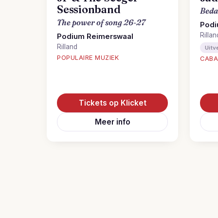
Sessionband
Beda
The power of song 26-27
Podi
Rillan
Podium Reimerswaal
Rilland
Uitv
POPULAIRE MUZIEK
CABA
Tickets op Klicket
Meer info