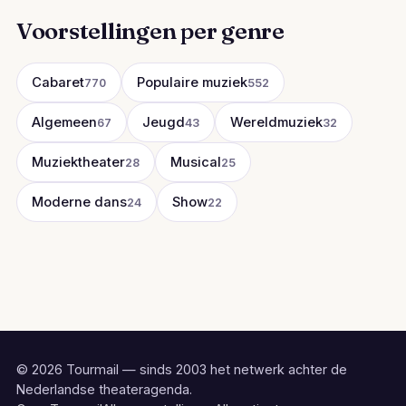
Voorstellingen per genre
Cabaret
Populaire muziek
770
552
Algemeen
Jeugd
Wereldmuziek
67
43
32
Muziektheater
Musical
28
25
Moderne dans
Show
24
22
© 2026 Tourmail — sinds 2003 het netwerk achter de
Nederlandse theateragenda.