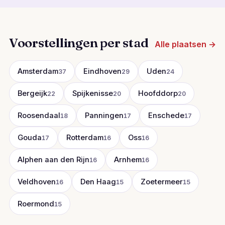
Voorstellingen per stad
Alle plaatsen →
Amsterdam
Eindhoven
Uden
37
29
24
Bergeijk
Spijkenisse
Hoofddorp
22
20
20
Roosendaal
Panningen
Enschede
18
17
17
Gouda
Rotterdam
Oss
17
16
16
Alphen aan den Rijn
Arnhem
16
16
Veldhoven
Den Haag
Zoetermeer
16
15
15
Roermond
15