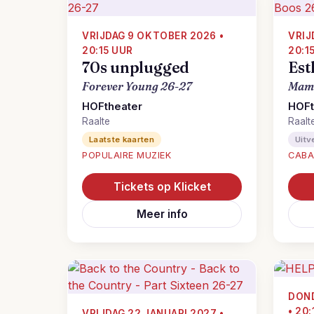
VRIJDAG 9 OKTOBER 2026 •
VRIJ
20:15 UUR
20:1
70s unplugged
Est
Forever Young 26-27
Mama
HOFtheater
HOFt
Raalte
Raalt
Laatste kaarten
Uitv
POPULAIRE MUZIEK
CABA
Tickets op Klicket
Meer info
DOND
• 20
VRIJDAG 22 JANUARI 2027 •