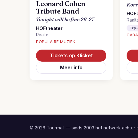
Leonard Cohen
Korr
Tribute Band
HOFt
Tonight will be fine 26-27
Raalt
HOFtheater
Try
Raalte
CABA
POPULAIRE MUZIEK
Tickets op Klicket
Meer info
© 2026 Tourmail — sinds 2003 het netwerk achter 