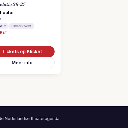
elatie 26-27
heater
e
-out
Uitverkocht
RET
Tickets op Klicket
Meer info
de Nederlandse theateragenda.