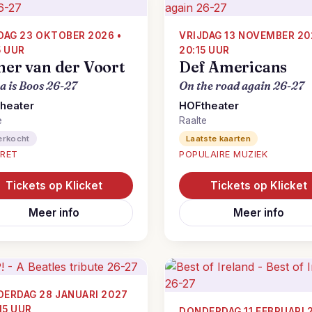
DAG 23 OKTOBER 2026 •
VRIJDAG 13 NOVEMBER 20
5 UUR
20:15 UUR
her van der Voort
Def Americans
 is Boos 26-27
On the road again 26-27
heater
HOFtheater
e
Raalte
erkocht
Laatste kaarten
RET
POPULAIRE MUZIEK
Tickets op Klicket
Tickets op Klicket
Meer info
Meer info
ERDAG 28 JANUARI 2027
:15 UUR
DONDERDAG 11 FEBRUARI 