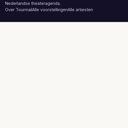
Nederlandse theateragenda.
Over Tourmail
Alle voorstellingen
Alle artiesten