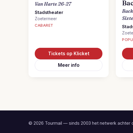
Bac
Van Harte 26-27
Back
Stadstheater
Sixt
Zoetermeer
CABARET
Stad
Zoet
POPU
Tickets op Klicket
Meer info
© 2026 Tourmail — sinds 2003 het netwerk achter 