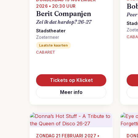
Bo
2026 • 20:30 UUR
Berit Companjen
Peer
Zei ik dat hardop? 26-27
Stad
Zoet
Stadstheater
CABA
Zoetermeer
Laatste kaarten
CABARET
Tickets op Klicket
Meer info
ZONDAG 21 FEBRUARI 2027 •
DOND