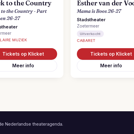
k to the Country
Esther van der Vo
 to the Country - Part
Mama is Boos 26-27
een 26-27
Stadstheater
Zoetermeer
stheater
ermeer
Uitverkocht
LAIRE MUZIEK
CABARET
Tickets op Klicket
Tickets op Klicket
Meer info
Meer info
de Nederlandse theateragenda.