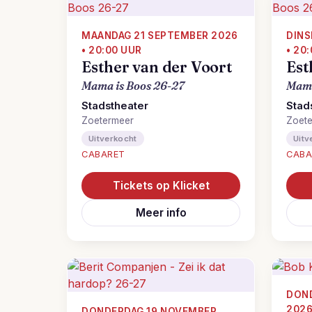
MAANDAG 21 SEPTEMBER 2026
DINS
• 20:00 UUR
• 20
Esther van der Voort
Est
Mama is Boos 26-27
Mama
Stadstheater
Stad
Zoetermeer
Zoet
Uitverkocht
Uitv
CABARET
CABA
Tickets op Klicket
Meer info
DOND
2026
DONDERDAG 19 NOVEMBER