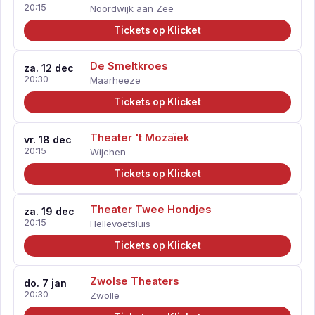
20:15
Noordwijk aan Zee
Tickets op Klicket
De Smeltkroes
za. 12 dec
20:30
Maarheeze
Tickets op Klicket
Theater 't Mozaïek
vr. 18 dec
20:15
Wijchen
Tickets op Klicket
Theater Twee Hondjes
za. 19 dec
20:15
Hellevoetsluis
Tickets op Klicket
Zwolse Theaters
do. 7 jan
20:30
Zwolle