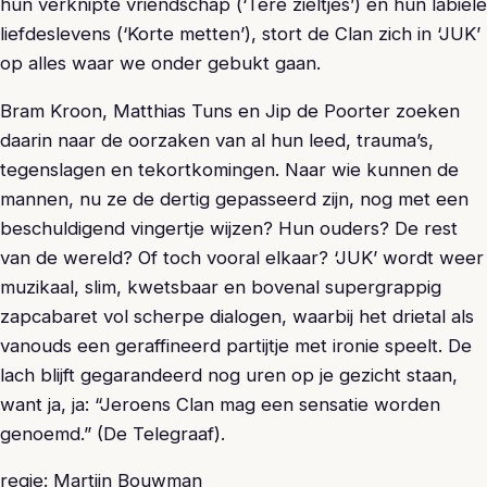
hun verknipte vriendschap (‘Tere zieltjes’) en hun labiele
liefdeslevens (‘Korte metten’), stort de Clan zich in ‘JUK’
op alles waar we onder gebukt gaan.
Bram Kroon, Matthias Tuns en Jip de Poorter zoeken
daarin naar de oorzaken van al hun leed, trauma’s,
tegenslagen en tekortkomingen. Naar wie kunnen de
mannen, nu ze de dertig gepasseerd zijn, nog met een
beschuldigend vingertje wijzen? Hun ouders? De rest
van de wereld? Of toch vooral elkaar? ‘JUK’ wordt weer
muzikaal, slim, kwetsbaar en bovenal supergrappig
zapcabaret vol scherpe dialogen, waarbij het drietal als
vanouds een geraffineerd partijtje met ironie speelt. De
lach blijft gegarandeerd nog uren op je gezicht staan,
want ja, ja: “Jeroens Clan mag een sensatie worden
genoemd.” (De Telegraaf).
regie: Martijn Bouwman