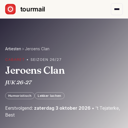
Sla navigatie over
Artiesten
›
Jeroens Clan
CABARET
• SEIZOEN 26/27
Jeroens Clan
JUK 26-27
Humoristisch
Lekker lachen
Eerstvolgend:
zaterdag 3 oktober 2026
• 't Tejaterke,
Best