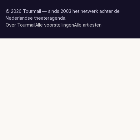
© 2026 Tourmail — sinds 2003 het netwerk achter de
Nederlandse theateragenda.
Over Tourmail
Alle voorstellingen
Alle artiesten