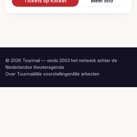
Tickets op Klicket
Meer info
© 2026 Tourmail — sinds 2003 het netwerk achter de
Nederlandse theateragenda.
Over Tourmail
Alle voorstellingen
Alle artiesten