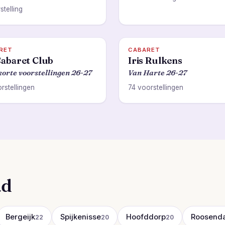
stelling
RET
CABARET
abaret Club
Iris Rulkens
korte voorstellingen 26-27
Van Harte 26-27
rstellingen
74 voorstellingen
ad
Bergeijk
Spijkenisse
Hoofddorp
Roosenda
22
20
20