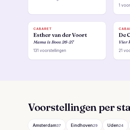
1 voor
CABARET
CABA
Esther van der Voort
De C
Mama is Boos 26-27
Vier 
131 voorstellingen
21 voo
Voorstellingen per st
Amsterdam
Eindhoven
Uden
37
29
24