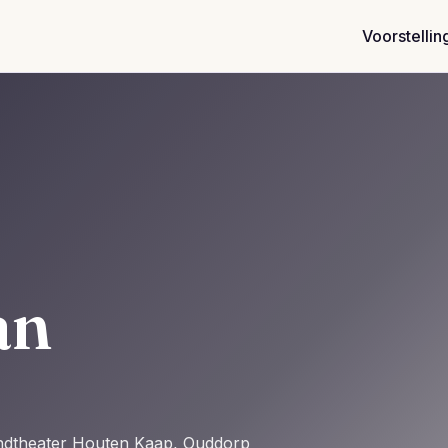
Voorstellin
àn
andtheater Houten Kaap, Ouddorp