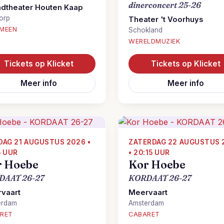
dinerconcert 25-26
ndtheater Houten Kaap
orp
Theater 't Voorhuys
MEEN
Schokland
WERELDMUZIEK
Tickets op Klicket
Tickets op Klicket
Meer info
Meer info
DAG 21 AUGUSTUS 2026 •
ZATERDAG 22 AUGUSTUS 
5 UUR
• 20:15 UUR
r Hoebe
Kor Hoebe
DAAT 26-27
KORDAAT 26-27
vaart
Meervaart
erdam
Amsterdam
RET
CABARET