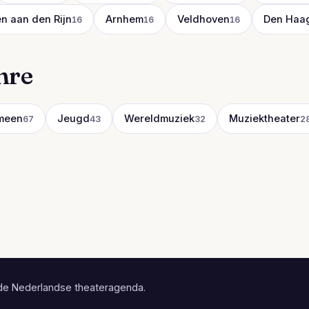
n aan den Rijn
Arnhem
Veldhoven
Den Haa
16
16
16
nre
meen
Jeugd
Wereldmuziek
Muziektheater
67
43
32
2
de Nederlandse theateragenda.