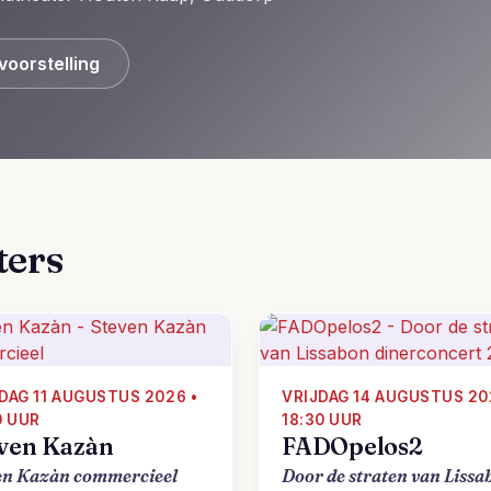
voorstelling
ters
DAG 11 AUGUSTUS 2026 •
VRIJDAG 14 AUGUSTUS 20
0 UUR
18:30 UUR
ven Kazàn
FADOpelos2
en Kazàn commercieel
Door de straten van Lissa