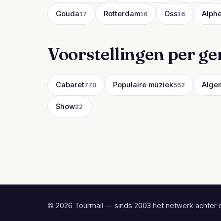
Gouda
Rotterdam
Oss
Alphe
17
16
16
Voorstellingen per ge
Cabaret
Populaire muziek
Alge
770
552
Show
22
© 2026 Tourmail — sinds 2003 het netwerk achter 