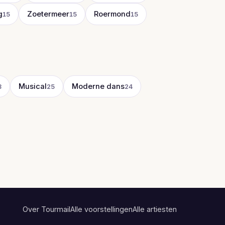
g
Zoetermeer
Roermond
15
15
15
Musical
Moderne dans
8
25
24
Over Tourmail
Alle voorstellingen
Alle artiesten