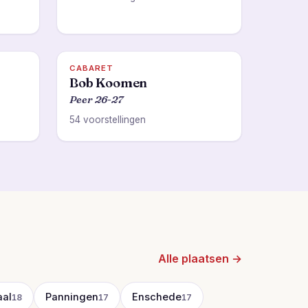
CABARET
Bob Koomen
Peer 26-27
54 voorstellingen
Alle plaatsen →
al
Panningen
Enschede
18
17
17