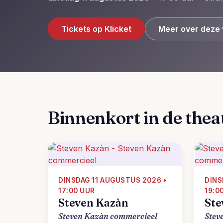
Tickets op Klicket
Meer over deze 
Binnenkort in de thea
DINSDAG 11 AUGUSTUS 2026 •
DINS
17:00 UUR
19:0
Steven Kazàn
Ste
Steven Kazàn commercieel
Stev