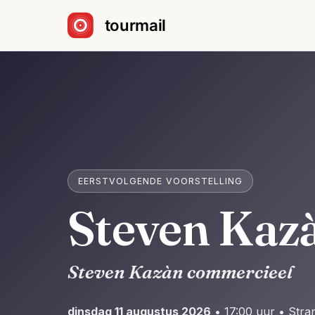
Sla navigatie over
EERSTVOLGENDE VOORSTELLING
Steven Kaz
Steven Kazàn commercieel
dinsdag 11 augustus 2026
• 17:00 uur • Str