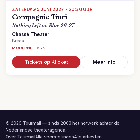
ZATERDAG 5 JUNI 2027 • 20:30 UUR
Compagnie Tiuri
Nothing Left on Blue 26-27
Chassé Theater
Breda
MODERNE DANS
Tickets op Klicket
Meer info
© 2026 Tourmail — sinds 2003 het netwerk achter de
Nederlandse theateragenda.
Over Tourmail
Alle voorstellingen
Alle artiesten