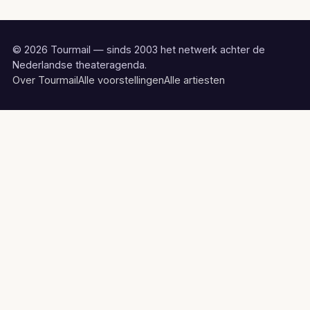
© 2026 Tourmail — sinds 2003 het netwerk achter de
Nederlandse theateragenda.
Over Tourmail
Alle voorstellingen
Alle artiesten