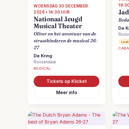
19:3
WOENSDAG 30 DECEMBER
Jad
2026 • 14:30 UUR
Nationaal Jeugd
Beda
Musical Theater
De K
Oliver en het avontuur van de
Roos
straatkinderen de musical 26-
Laat
27
CABA
De Kring
Roosendaal
MUSICAL
Tickets op Klicket
Meer info