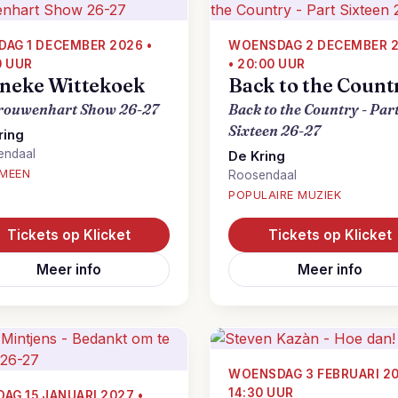
DAG 1 DECEMBER 2026 •
WOENSDAG 2 DECEMBER 
0 UUR
• 20:00 UUR
neke Wittekoek
Back to the Count
rouwenhart Show 26-27
Back to the Country - Par
Sixteen 26-27
ring
endaal
De Kring
MEEN
Roosendaal
POPULAIRE MUZIEK
Tickets op Klicket
Tickets op Klicket
Meer info
Meer info
WOENSDAG 3 FEBRUARI 20
14:30 UUR
DAG 15 JANUARI 2027 •