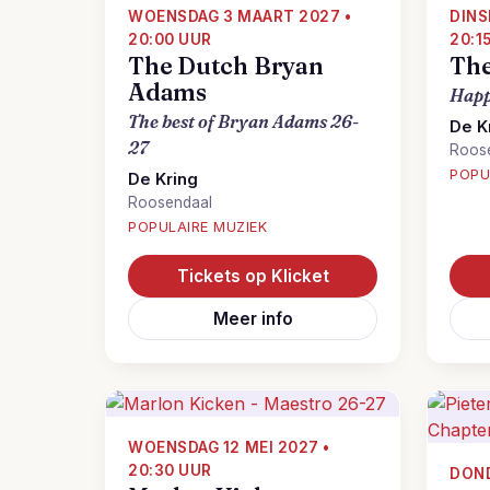
WOENSDAG 3 MAART 2027 •
DINS
20:00 UUR
20:1
The Dutch Bryan
The
Adams
Happ
The best of Bryan Adams 26-
De K
27
Roos
POPU
De Kring
Roosendaal
POPULAIRE MUZIEK
Tickets op Klicket
Meer info
WOENSDAG 12 MEI 2027 •
20:30 UUR
DOND