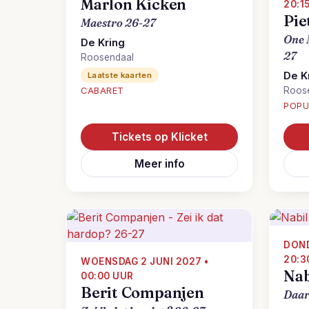
Marlon Kicken
20:1
Pie
Maestro 26-27
One 
De Kring
27
Roosendaal
De K
Laatste kaarten
Roos
CABARET
POPU
Tickets op Klicket
Meer info
DOND
20:3
WOENSDAG 2 JUNI 2027 •
Nab
00:00 UUR
Berit Companjen
Daar 