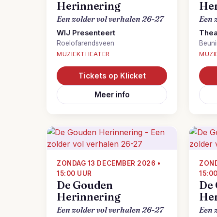
Herinnering
Her
Een zolder vol verhalen 26-27
Een 
WIJ Presenteert
Thea
Roelofarendsveen
Beun
MUZIEKTHEATER
MUZI
Tickets op Klicket
Meer info
ZONDAG 13 DECEMBER 2026 •
ZOND
15:00 UUR
15:0
De Gouden
De
Herinnering
Her
Een zolder vol verhalen 26-27
Een 