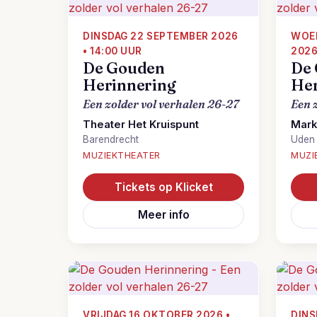
DINSDAG 22 SEPTEMBER 2026
WOE
• 14:00 UUR
2026
De Gouden
De
Herinnering
Her
Een zolder vol verhalen 26-27
Een 
Theater Het Kruispunt
Mark
Barendrecht
Uden
MUZIEKTHEATER
MUZI
Tickets op Klicket
Meer info
VRIJDAG 16 OKTOBER 2026 •
DINS