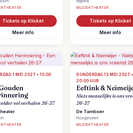
doorn
Nijkerk
EKTHEATER
MUZIEKTHEATER
Tickets op Klicket
Tickets op Klicket
Meer info
Meer info
RDAG 1 MEI 2027 • 15:00
DONDERDAG 13 MEI 2027 
20:00 UUR
 Gouden
Eeftink & Neimeij
innering
Niets menselijks is ons vr
zolder vol verhalen 26-27
26-27
theater
De Tamboer
em
Hoogeveen
EKTHEATER
MUZIEKTHEATER