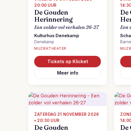
20:00 UUR
14:3
De Gouden
De
Herinnering
Her
Een zolder vol verhalen 26-27
Een 
Kulturhus Denekamp
Scha
Denekamp
Barne
MUZIEKTHEATER
MUZI
Tickets op Klicket
Meer info
ZATERDAG 21 NOVEMBER 2026
ZOND
• 20:30 UUR
14:0
De Gouden
De