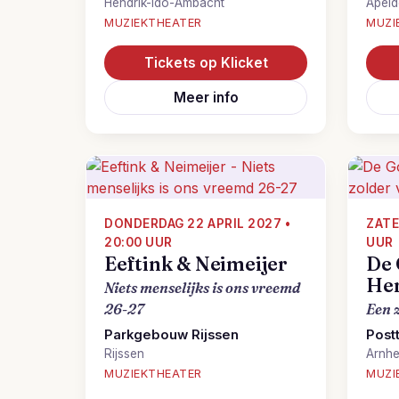
Hendrik-Ido-Ambacht
Apel
MUZIEKTHEATER
MUZI
Tickets op Klicket
Meer info
DONDERDAG 22 APRIL 2027 •
ZATE
20:00 UUR
UUR
Eeftink & Neimeijer
De
Her
Niets menselijks is ons vreemd
26-27
Een 
Parkgebouw Rijssen
Post
Rijssen
Arnh
MUZIEKTHEATER
MUZI