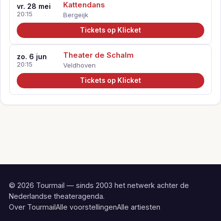
Kattendans
vr. 28 mei
20:15
Bergeijk
Tickets op Klicket
Theater de Schalm
zo. 6 jun
20:15
Veldhoven
Tickets op Klicket
© 2026 Tourmail — sinds 2003 het netwerk achter de
Nederlandse theateragenda.
Over Tourmail
Alle voorstellingen
Alle artiesten