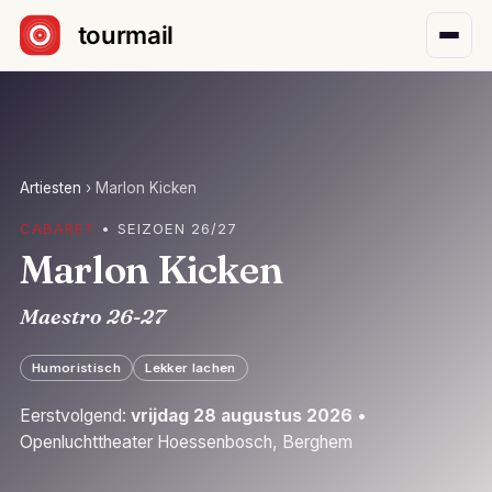
Sla navigatie over
Artiesten
›
Marlon Kicken
CABARET
• SEIZOEN 26/27
Marlon Kicken
Maestro 26-27
Humoristisch
Lekker lachen
Eerstvolgend:
vrijdag 28 augustus 2026
•
Openluchttheater Hoessenbosch, Berghem