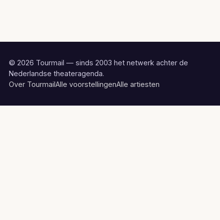
© 2026 Tourmail — sinds 2003 het netwerk achter de
Nederlandse theateragenda.
Over Tourmail
Alle voorstellingen
Alle artiesten