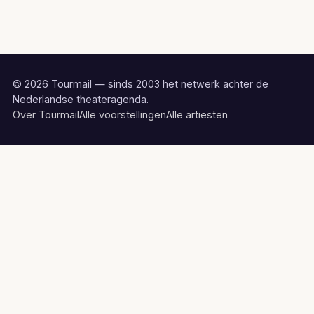
© 2026 Tourmail — sinds 2003 het netwerk achter de
Nederlandse theateragenda.
Over Tourmail
Alle voorstellingen
Alle artiesten