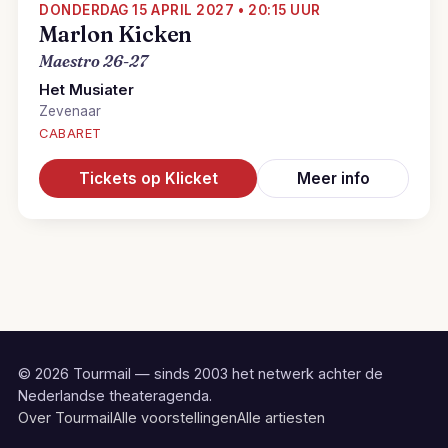
DONDERDAG 15 APRIL 2027 • 20:15 UUR
Marlon Kicken
Maestro 26-27
Het Musiater
Zevenaar
CABARET
Tickets op Klicket
Meer info
© 2026 Tourmail — sinds 2003 het netwerk achter de
Nederlandse theateragenda.
Over Tourmail
Alle voorstellingen
Alle artiesten