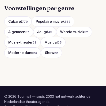
Voorstellingen per genre
Cabaret
Populaire muziek
770
552
Algemeen
Jeugd
Wereldmuziek
67
43
32
Muziektheater
Musical
28
25
Moderne dans
Show
24
22
© 2026 Tourmail — sinds 2003 het netwerk achter de
Nederlandse theateragenda.