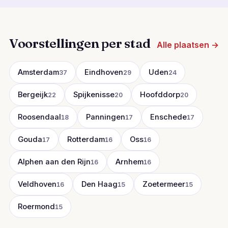
Voorstellingen per stad
Alle plaatsen →
Amsterdam
Eindhoven
Uden
37
29
24
Bergeijk
Spijkenisse
Hoofddorp
22
20
20
Roosendaal
Panningen
Enschede
18
17
17
Gouda
Rotterdam
Oss
17
16
16
Alphen aan den Rijn
Arnhem
16
16
Veldhoven
Den Haag
Zoetermeer
16
15
15
Roermond
15