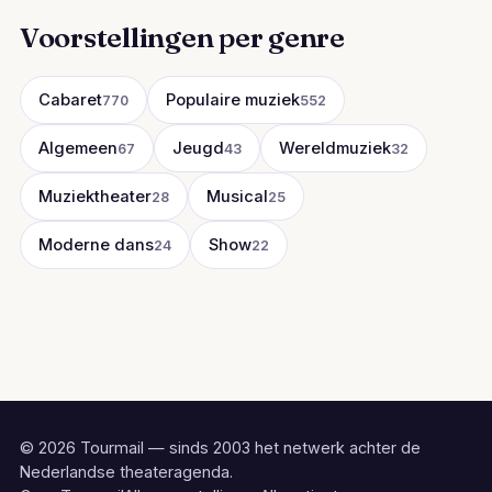
Voorstellingen per genre
Cabaret
Populaire muziek
770
552
Algemeen
Jeugd
Wereldmuziek
67
43
32
Muziektheater
Musical
28
25
Moderne dans
Show
24
22
© 2026 Tourmail — sinds 2003 het netwerk achter de
Nederlandse theateragenda.