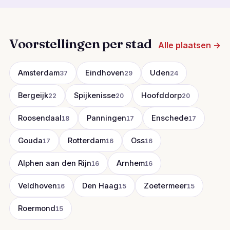
Voorstellingen per stad
Alle plaatsen →
Amsterdam
Eindhoven
Uden
37
29
24
Bergeijk
Spijkenisse
Hoofddorp
22
20
20
Roosendaal
Panningen
Enschede
18
17
17
Gouda
Rotterdam
Oss
17
16
16
Alphen aan den Rijn
Arnhem
16
16
Veldhoven
Den Haag
Zoetermeer
16
15
15
Roermond
15