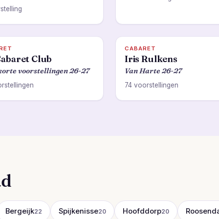
stelling
RET
CABARET
abaret Club
Iris Rulkens
korte voorstellingen 26-27
Van Harte 26-27
rstellingen
74 voorstellingen
ad
Bergeijk
Spijkenisse
Hoofddorp
Roosenda
22
20
20