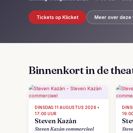
Tickets op Klicket
Meer over deze 
Binnenkort in de thea
DINSDAG 11 AUGUSTUS 2026 •
DINS
17:00 UUR
19:0
Steven Kazàn
Ste
Steven Kazàn commercieel
Stev