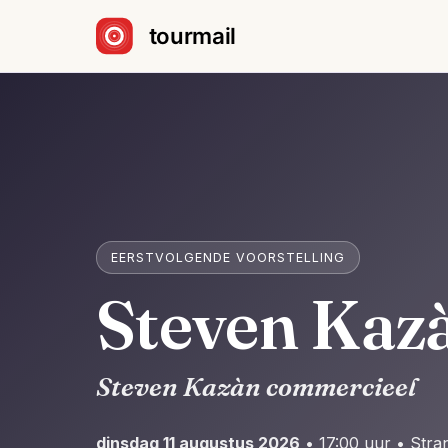
Sla navigatie over
EERSTVOLGENDE VOORSTELLING
Steven Kaz
Steven Kazàn commercieel
dinsdag 11 augustus 2026
• 17:00 uur • Str