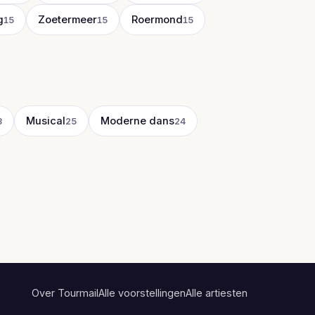
g
Zoetermeer
Roermond
15
15
15
Musical
Moderne dans
8
25
24
Over Tourmail
Alle voorstellingen
Alle artiesten