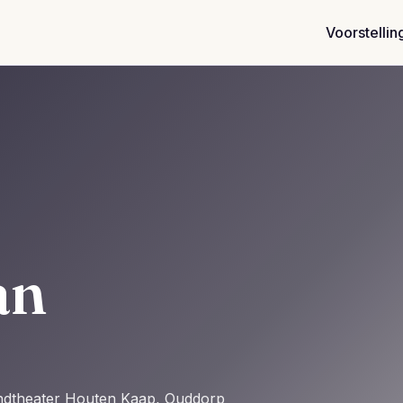
Voorstellin
àn
andtheater Houten Kaap, Ouddorp