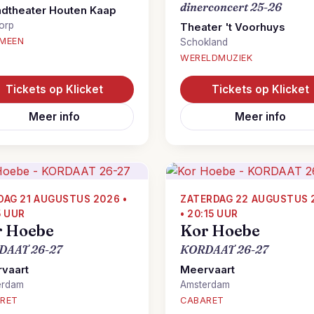
dinerconcert 25-26
ndtheater Houten Kaap
orp
Theater 't Voorhuys
MEEN
Schokland
WERELDMUZIEK
Tickets op Klicket
Tickets op Klicket
Meer info
Meer info
DAG 21 AUGUSTUS 2026 •
ZATERDAG 22 AUGUSTUS 
5 UUR
• 20:15 UUR
r Hoebe
Kor Hoebe
DAAT 26-27
KORDAAT 26-27
vaart
Meervaart
erdam
Amsterdam
RET
CABARET