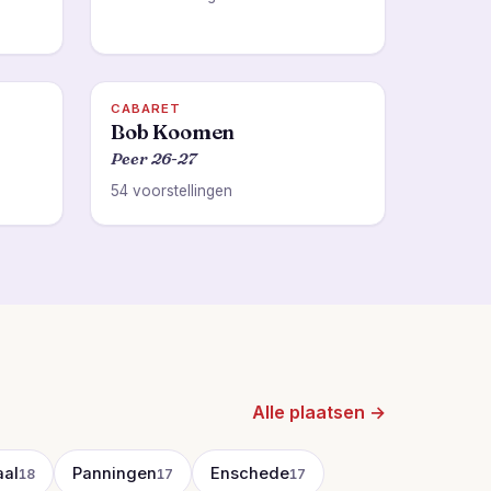
CABARET
Bob Koomen
Peer 26-27
54 voorstellingen
Alle plaatsen →
al
Panningen
Enschede
18
17
17