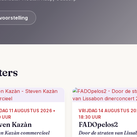
voorstelling
ters
DAG 11 AUGUSTUS 2026 •
VRIJDAG 14 AUGUSTUS 20
0 UUR
18:30 UUR
ven Kazàn
FADOpelos2
en Kazàn commercieel
Door de straten van Lissa