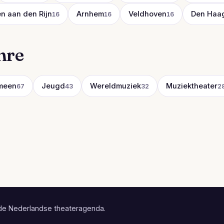
n aan den Rijn
Arnhem
Veldhoven
Den Haa
16
16
16
nre
meen
Jeugd
Wereldmuziek
Muziektheater
67
43
32
2
de Nederlandse theateragenda.