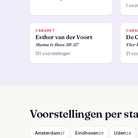
1 voor
CABARET
CABA
Esther van der Voort
De C
Mama is Boos 26-27
Vier 
131 voorstellingen
21 voo
Voorstellingen per st
Amsterdam
Eindhoven
Uden
37
29
24