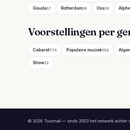
Gouda
Rotterdam
Oss
Alphe
17
16
16
Voorstellingen per ge
Cabaret
Populaire muziek
Alge
770
552
Show
22
© 2026 Tourmail — sinds 2003 het netwerk achter 