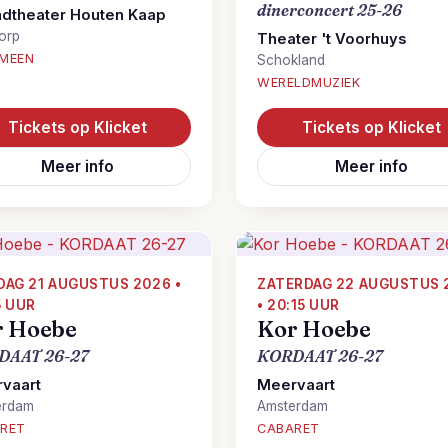
dinerconcert 25-26
ndtheater Houten Kaap
orp
Theater 't Voorhuys
MEEN
Schokland
WERELDMUZIEK
Tickets op Klicket
Tickets op Klicket
Meer info
Meer info
DAG 21 AUGUSTUS 2026 •
ZATERDAG 22 AUGUSTUS 
5 UUR
• 20:15 UUR
r Hoebe
Kor Hoebe
DAAT 26-27
KORDAAT 26-27
vaart
Meervaart
erdam
Amsterdam
RET
CABARET