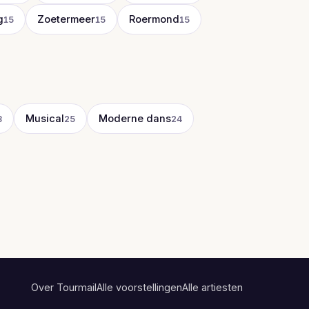
g
Zoetermeer
Roermond
15
15
15
Musical
Moderne dans
8
25
24
Over Tourmail
Alle voorstellingen
Alle artiesten