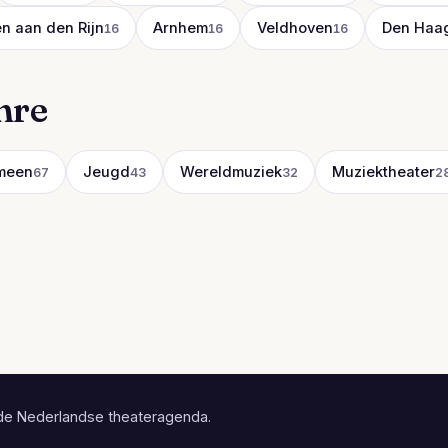
n aan den Rijn
Arnhem
Veldhoven
Den Haa
16
16
16
nre
meen
Jeugd
Wereldmuziek
Muziektheater
67
43
32
2
de Nederlandse theateragenda.