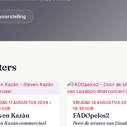
voorstelling
ters
DAG 11 AUGUSTUS 2026 •
VRIJDAG 14 AUGUSTUS 20
0 UUR
18:30 UUR
ven Kazàn
FADOpelos2
en Kazàn commercieel
Door de straten van Lissa