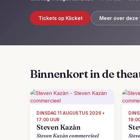
Tickets op Klicket
Meer over deze 
Binnenkort in de thea
DINSDAG 11 AUGUSTUS 2026 •
DINS
17:00 UUR
19:0
Steven Kazàn
Ste
Steven Kazàn commercieel
Stev