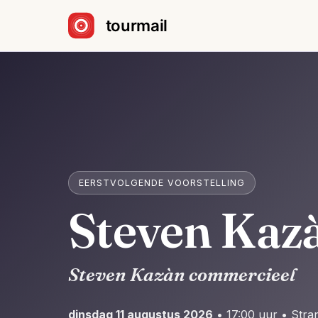
Sla navigatie over
EERSTVOLGENDE VOORSTELLING
Steven Kaz
Steven Kazàn commercieel
dinsdag 11 augustus 2026
• 17:00 uur • Str