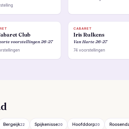
stelling
RET
CABARET
abaret Club
Iris Rulkens
korte voorstellingen 26-27
Van Harte 26-27
rstellingen
74 voorstellingen
ad
Bergeijk
Spijkenisse
Hoofddorp
Roosenda
22
20
20