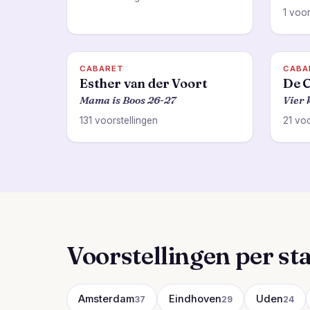
1 voor
CABARET
CABA
Esther van der Voort
De C
Mama is Boos 26-27
Vier 
131 voorstellingen
21 voo
Voorstellingen per st
Amsterdam
Eindhoven
Uden
37
29
24