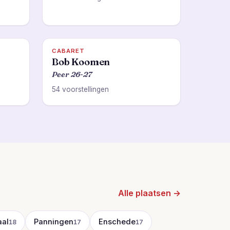
CABARET
Bob Koomen
Peer 26-27
54 voorstellingen
Alle plaatsen →
al
Panningen
Enschede
18
17
17