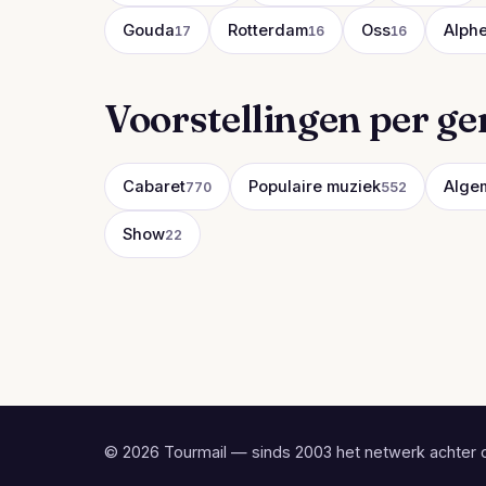
Gouda
Rotterdam
Oss
Alphe
17
16
16
Voorstellingen per ge
Cabaret
Populaire muziek
Alge
770
552
Show
22
© 2026 Tourmail — sinds 2003 het netwerk achter 