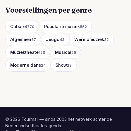
Voorstellingen per genre
Cabaret
Populaire muziek
770
552
Algemeen
Jeugd
Wereldmuziek
67
43
32
Muziektheater
Musical
28
25
Moderne dans
Show
24
22
© 2026 Tourmail — sinds 2003 het netwerk achter de
Nederlandse theateragenda.