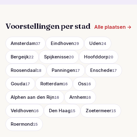
Voorstellingen per stad
Alle plaatsen →
Amsterdam
Eindhoven
Uden
37
29
24
Bergeijk
Spijkenisse
Hoofddorp
22
20
20
Roosendaal
Panningen
Enschede
18
17
17
Gouda
Rotterdam
Oss
17
16
16
Alphen aan den Rijn
Arnhem
16
16
Veldhoven
Den Haag
Zoetermeer
16
15
15
Roermond
15