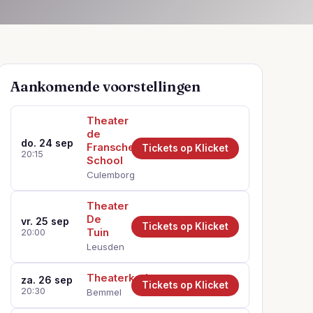
Aankomende voorstellingen
Theater
de
do. 24 sep
Fransche
Tickets op Klicket
20:15
School
Culemborg
Theater
De
vr. 25 sep
Tickets op Klicket
Tuin
20:00
Leusden
Theaterkerk
za. 26 sep
Tickets op Klicket
20:30
Bemmel