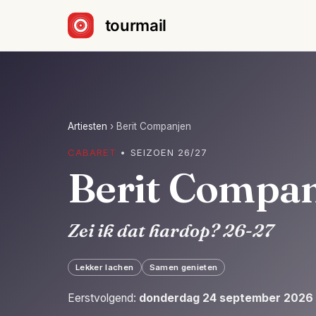
Sla navigatie over
Artiesten
›
Berit Companjen
CABARET
• SEIZOEN 26/27
Berit Compa
Zei ik dat hardop? 26-27
Lekker lachen
Samen genieten
Eerstvolgend:
donderdag 24 september 2026