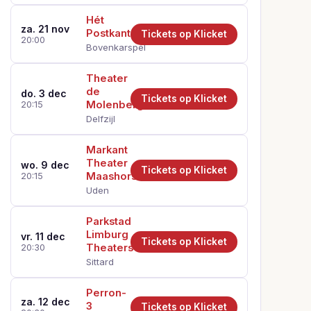
Hét
za. 21 nov
Postkantoor
Tickets op Klicket
20:00
Bovenkarspel
Theater
de
do. 3 dec
Tickets op Klicket
Molenberg
20:15
Delfzijl
Markant
Theater
wo. 9 dec
Tickets op Klicket
Maashorst
20:15
Uden
Parkstad
Limburg
vr. 11 dec
Tickets op Klicket
Theaters
20:30
Sittard
Perron-
za. 12 dec
3
Tickets op Klicket