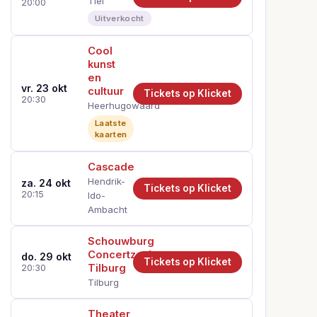
Tiel
20:00
Uitverkocht
Cool
kunst
en
vr. 23 okt
cultuur
Tickets op Klicket
20:30
Heerhugowaard
Laatste
kaarten
Cascade
Hendrik-
za. 24 okt
Tickets op Klicket
20:15
Ido-
Ambacht
Schouwburg
Concertzaal
do. 29 okt
Tickets op Klicket
Tilburg
20:30
Tilburg
Theater