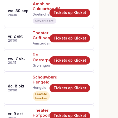
Amphion
Cultuurbedrijf
wo. 30 sep
Tickets op Klicket
Doetinchem
20:30
Uitverkocht
Theater
vr. 2 okt
Griffioen
Tickets op Klicket
20:00
Amsterdam
De
wo. 7 okt
Oosterpoort
Tickets op Klicket
20:15
Groningen
Schouwburg
Hengelo
do. 8 okt
Hengelo
Tickets op Klicket
20:00
Laatste
kaarten
Theater
vr. 9 okt
Hofpoort
Tickets op Klicket
20:15