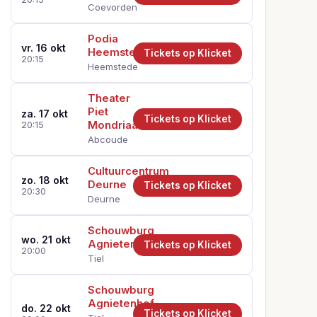
Coevorden
Podia
vr. 16 okt
Heemstede
Tickets op Klicket
20:15
Heemstede
Theater
Piet
za. 17 okt
Tickets op Klicket
Mondriaan
20:15
Abcoude
Cultuurcentrum
zo. 18 okt
Deurne
Tickets op Klicket
20:30
Deurne
Schouwburg
wo. 21 okt
Agnietenhof
Tickets op Klicket
20:00
Tiel
Schouwburg
Agnietenhof
do. 22 okt
Tickets op Klicket