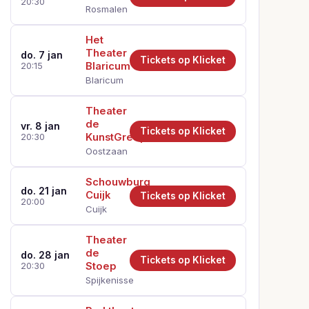
20:30
Rosmalen
Het
Theater
do. 7 jan
Tickets op Klicket
Blaricum
20:15
Blaricum
Theater
de
vr. 8 jan
Tickets op Klicket
KunstGreep
20:30
Oostzaan
Schouwburg
do. 21 jan
Cuijk
Tickets op Klicket
20:00
Cuijk
Theater
de
do. 28 jan
Tickets op Klicket
Stoep
20:30
Spijkenisse