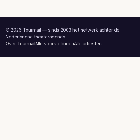
© 2026 Tourmail — sinds 2003 het netwerk achter de
Nederlandse theateragenda.
Over Tourmail
Alle voorstellingen
Alle artiesten