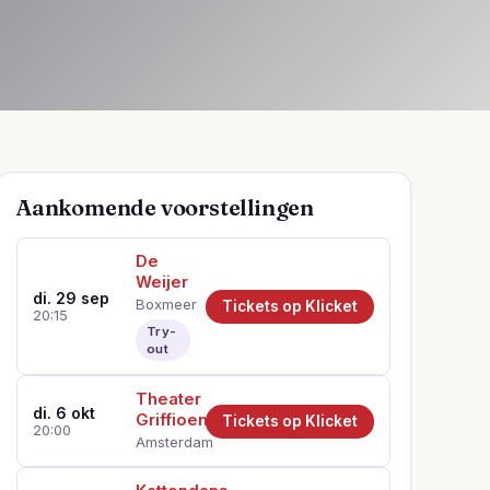
Aankomende voorstellingen
De
Weijer
di. 29 sep
Boxmeer
Tickets op Klicket
20:15
Try-
out
Theater
di. 6 okt
Griffioen
Tickets op Klicket
20:00
Amsterdam