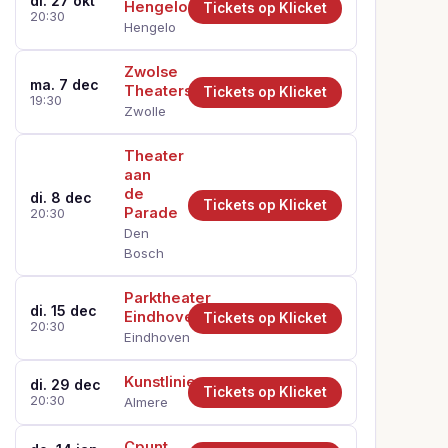
di. 27 okt
Hengelo
Tickets op Klicket
20:30
Hengelo
Zwolse
ma. 7 dec
Theaters
Tickets op Klicket
19:30
Zwolle
Theater
aan
de
di. 8 dec
Tickets op Klicket
Parade
20:30
Den
Bosch
Parktheater
di. 15 dec
Eindhoven
Tickets op Klicket
20:30
Eindhoven
Kunstlinie
di. 29 dec
Tickets op Klicket
20:30
Almere
Cpunt