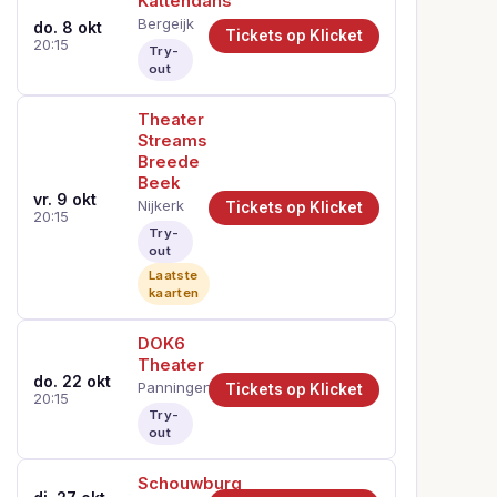
Kattendans
Bergeijk
do. 8 okt
Tickets op Klicket
20:15
Try-
out
Theater
Streams
Breede
Beek
vr. 9 okt
Nijkerk
Tickets op Klicket
20:15
Try-
out
Laatste
kaarten
DOK6
Theater
do. 22 okt
Panningen
Tickets op Klicket
20:15
Try-
out
Schouwburg