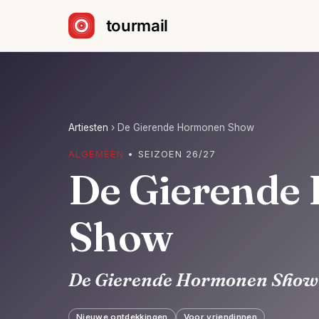
Sla navigatie over
Artiesten
›
De Gierende Hormonen Show
ALGEMEEN
• SEIZOEN 26/27
De Gierende
Show
De Gierende Hormonen Show
Nieuwe ontdekkingen
Voor vriendinnen