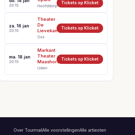
do. 14 jan
Tickets op Klicket
20:15
Hoofddorp
Theater
De
za. 16 jan
Tickets op Klicket
Lievekamp
20:15
Oss
Markant
Theater
ma. 18 jan
Tickets op Klicket
Maashorst
20:15
Uden
Over Tourmail
Alle voorstellingen
Alle artiesten