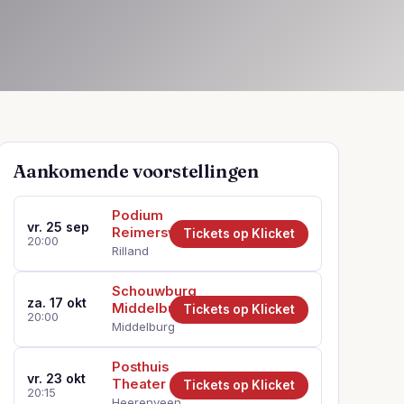
Aankomende voorstellingen
Podium
vr. 25 sep
Reimerswaal
Tickets op Klicket
20:00
Rilland
Schouwburg
za. 17 okt
Middelburg
Tickets op Klicket
20:00
Middelburg
Posthuis
vr. 23 okt
Theater
Tickets op Klicket
20:15
Heerenveen