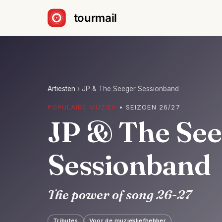
Sla navigatie over
Artiesten
›
JP & The Seeger Sessionband
POPULAIRE MUZIEK
• SEIZOEN 26/27
JP & The See
Sessionband
The power of song 26-27
Tributes
Voor de muziekliefhebber