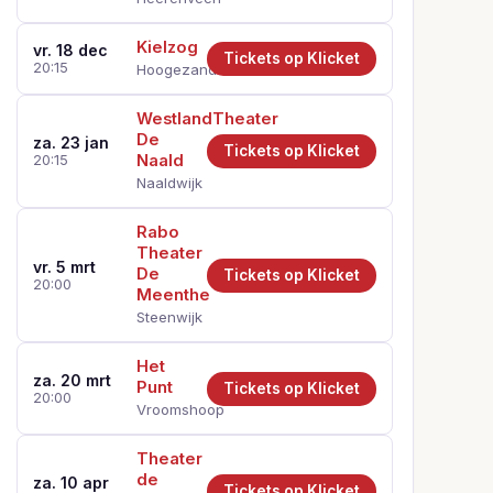
Kielzog
vr. 18 dec
Tickets op Klicket
20:15
Hoogezand
WestlandTheater
De
za. 23 jan
Tickets op Klicket
Naald
20:15
Naaldwijk
Rabo
Theater
vr. 5 mrt
De
Tickets op Klicket
20:00
Meenthe
Steenwijk
Het
za. 20 mrt
Punt
Tickets op Klicket
20:00
Vroomshoop
Theater
de
za. 10 apr
Tickets op Klicket