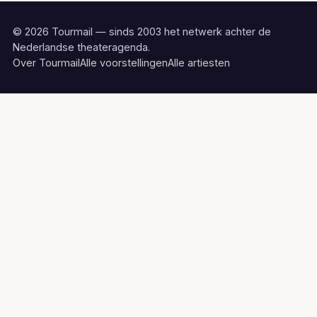
© 2026 Tourmail — sinds 2003 het netwerk achter de
Nederlandse theateragenda.
Over Tourmail
Alle voorstellingen
Alle artiesten