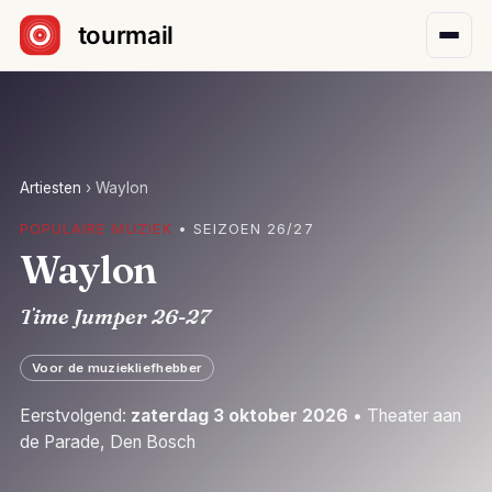
Sla navigatie over
Artiesten
›
Waylon
POPULAIRE MUZIEK
• SEIZOEN 26/27
Waylon
Time Jumper 26-27
Voor de muziekliefhebber
Eerstvolgend:
zaterdag 3 oktober 2026
• Theater aan
de Parade, Den Bosch