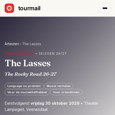
Sla navigatie over
Artiesten
›
The Lasses
WERELDMUZIEK
• SEIZOEN 26/27
The Lasses
The Rocky Road 26-27
Language no problem
Mooie verhalen
Voor de muziekliefhebber
Voor vriendinnen
Eerstvolgend:
vrijdag 30 oktober 2026
• Theater
Lampegiet, Veenendaal