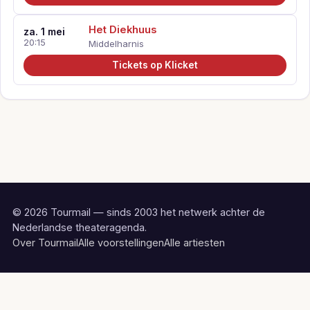
Het Diekhuus
za. 1 mei
20:15
Middelharnis
Tickets op Klicket
© 2026 Tourmail — sinds 2003 het netwerk achter de
Nederlandse theateragenda.
Over Tourmail
Alle voorstellingen
Alle artiesten