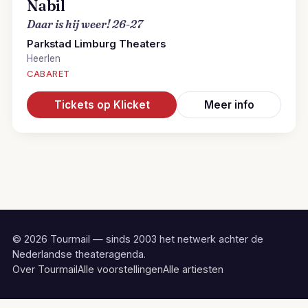
Nabil
Daar is hij weer! 26-27
Parkstad Limburg Theaters
Heerlen
CABARET
Tickets op Klicket
Meer info
© 2026 Tourmail — sinds 2003 het netwerk achter de
Nederlandse theateragenda.
Over Tourmail
Alle voorstellingen
Alle artiesten