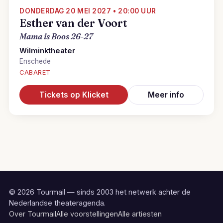
DONDERDAG 20 MEI 2027 • 20:00 UUR
Esther van der Voort
Mama is Boos 26-27
Wilminktheater
Enschede
CABARET
Tickets op Klicket
Meer info
© 2026 Tourmail — sinds 2003 het netwerk achter de
Nederlandse theateragenda.
Over Tourmail
Alle voorstellingen
Alle artiesten