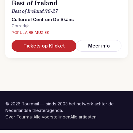
Best of Ireland
Best of Ireland 26-27
Cultureel Centrum De Skâns
Gorredijk
POPULAIRE MUZIEK
Tickets op Klicket
Meer info
© 2026 Tourmail — sinds 2003 het netwerk achter de
Nederlandse theateragenda.
Over Tourmail
Alle voorstellingen
Alle artiesten