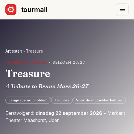
Sla navigatie over
Artiesten
›
Treasure
POPULAIRE MUZIEK
• SEIZOEN 26/27
Treasure
A Tribute to Bruno Mars 26-27
Language no problem
Tributes
Voor de muziekliefhebber
Eerstvolgend:
dinsdag 22 september 2026
• Markant
Theater Maashorst, Uden