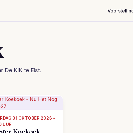
Voorstellin
K
r De KiK te Elst.
RDAG 31 OKTOBER 2026 •
0 UUR
ger Koekoek