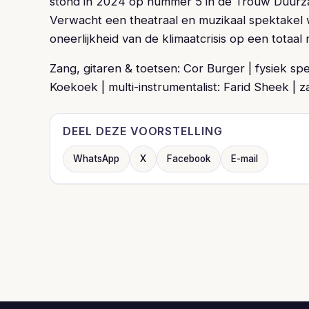
stond in 2024 op nummer 5 in de Trouw Duurz
Verwacht een theatraal en muzikaal spektakel 
oneerlijkheid van de klimaatcrisis op een totaa
Zang, gitaren & toetsen: Cor Burger | fysiek spe
Koekoek | multi-instrumentalist: Farid Sheek | za
DEEL DEZE VOORSTELLING
WhatsApp
X
Facebook
E-mail