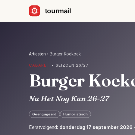
Sla navigatie over
Artiesten
›
Burger Koekoek
CABARET
• SEIZOEN 26/27
Burger Koek
Nu Het Nog Kan 26-27
Geëngageerd
Humoristisch
Eerstvolgend:
donderdag 17 september 2026
•