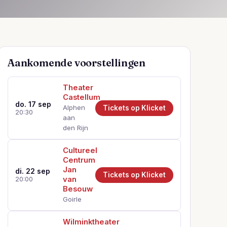
Aankomende voorstellingen
Theater
Castellum
do. 17 sep
Alphen
Tickets op Klicket
20:30
aan
den Rijn
Cultureel
Centrum
Jan
di. 22 sep
Tickets op Klicket
van
20:00
Besouw
Goirle
Wilminktheater