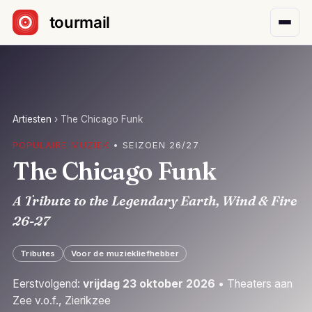
Sla navigatie over
Artiesten
›
The Chicago Funk
POPULAIRE MUZIEK
• SEIZOEN 26/27
The Chicago Funk
A Tribute to the Legendary Earth, Wind & Fire
26-27
Tributes
Voor de muziekliefhebber
Eerstvolgend:
vrijdag 23 oktober 2026
• Theaters aan
Zee v.o.f., Zierikzee