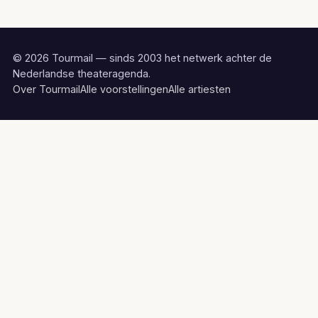
© 2026 Tourmail — sinds 2003 het netwerk achter de
Nederlandse theateragenda.
Over Tourmail
Alle voorstellingen
Alle artiesten