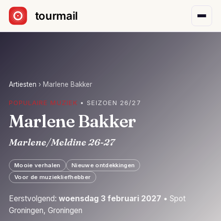
Sla navigatie over
Artiesten
›
Marlene Bakker
POPULAIRE MUZIEK
• SEIZOEN 26/27
Marlene Bakker
Marlene/Meldine 26-27
Mooie verhalen
Nieuwe ontdekkingen
Voor de muziekliefhebber
Eerstvolgend:
woensdag 3 februari 2027
• Spot
Groningen, Groningen