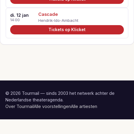
Cascade
di. 12 jan
14:00
Hendrik-Ido-Ambacht
Tickets op Klicket
© 2026 Tourmail — sinds 2003 het netwerk achter de
Nederlandse theateragenda.
Over Tourmail
Alle voorstellingen
Alle artiesten