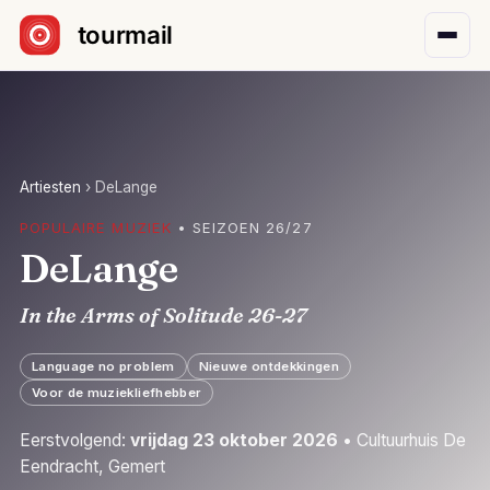
Sla navigatie over
Artiesten
›
DeLange
POPULAIRE MUZIEK
• SEIZOEN 26/27
DeLange
In the Arms of Solitude 26-27
Language no problem
Nieuwe ontdekkingen
Voor de muziekliefhebber
Eerstvolgend:
vrijdag 23 oktober 2026
• Cultuurhuis De
Eendracht, Gemert