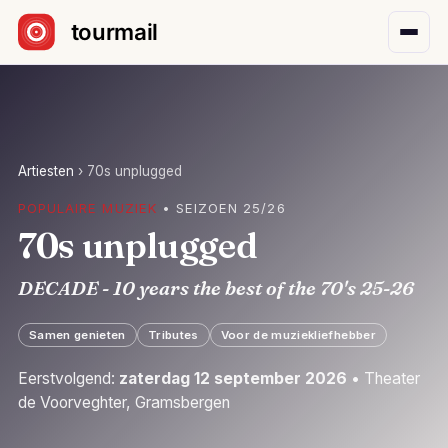
Sla navigatie over
Artiesten
›
70s unplugged
POPULAIRE MUZIEK
• SEIZOEN 25/26
70s unplugged
DECADE - 10 years the best of the 70's 25-26
Samen genieten
Tributes
Voor de muziekliefhebber
Eerstvolgend:
zaterdag 12 september 2026
• Theater
de Voorveghter, Gramsbergen