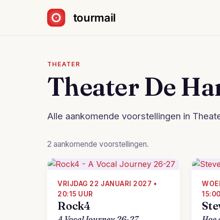
Sla navigatie over
THEATER
Theater De Ha
Alle aankomende voorstellingen in Theat
2 aankomende voorstellingen.
VRIJDAG 22 JANUARI 2027 •
WOEN
20:15 UUR
15:0
Rock4
Ste
A Vocal Journey 26-27
Hoe 