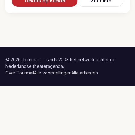
Tickets op Klicket
Meer info
© 2026 Tourmail — sinds 2003 het netwerk achter de
Nederlandse theateragenda.
Over Tourmail
Alle voorstellingen
Alle artiesten