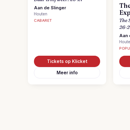
The
Aan de Slinger
Exp
Houten
The 
CABARET
26-2
Aan 
Hout
POPU
Tickets op Klicket
Meer info