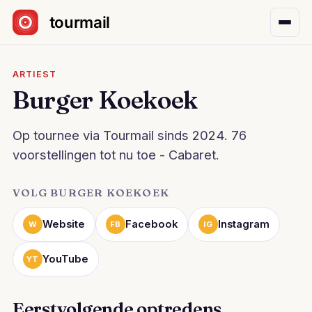
Sla navigatie over
ARTIEST
Burger Koekoek
Op tournee via Tourmail sinds 2024. 76
voorstellingen tot nu toe - Cabaret.
VOLG BURGER KOEKOEK
Website
Facebook
Instagram
W
FB
IG
YouTube
YT
Eerstvolgende optredens