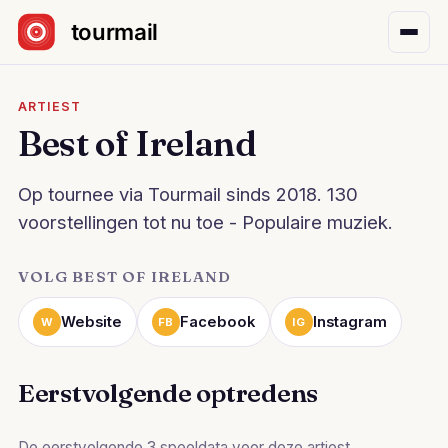
Sla navigatie over
ARTIEST
Best of Ireland
Op tournee via Tourmail sinds 2018. 130
voorstellingen tot nu toe - Populaire muziek.
VOLG BEST OF IRELAND
Website
Facebook
Instagram
W
FB
IG
Eerstvolgende optredens
De eerstvolgende 3 speeldata voor deze artiest.