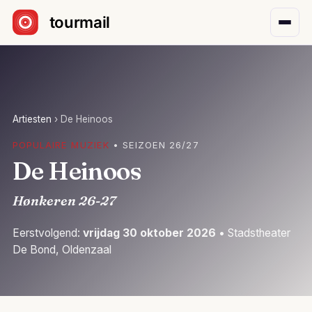
Sla navigatie over
Artiesten
›
De Heinoos
POPULAIRE MUZIEK
• SEIZOEN 26/27
De Heinoos
Hønkeren 26-27
Eerstvolgend:
vrijdag 30 oktober 2026
• Stadstheater
De Bond, Oldenzaal