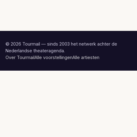
© 2026 Tourmail — sinds 2003 het netwerk achter de
Nederlandse theateragenda.
Over Tourmail
Alle voorstellingen
Alle artiesten