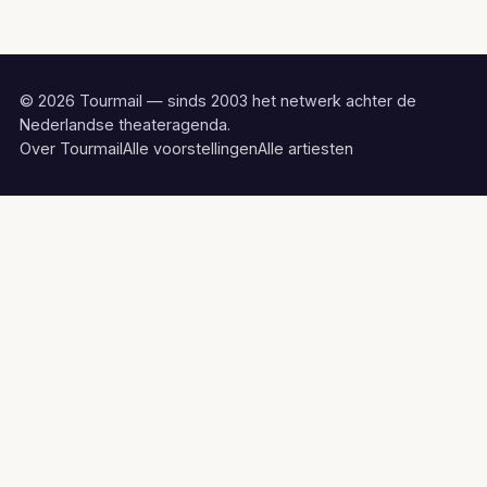
© 2026 Tourmail — sinds 2003 het netwerk achter de
Nederlandse theateragenda.
Over Tourmail
Alle voorstellingen
Alle artiesten