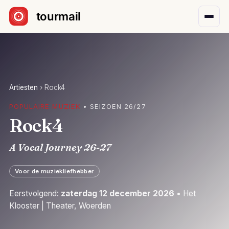
Sla navigatie over
Artiesten
›
Rock4
POPULAIRE MUZIEK
• SEIZOEN 26/27
Rock4
A Vocal Journey 26-27
Voor de muziekliefhebber
Eerstvolgend:
zaterdag 12 december 2026
• Het
Klooster | Theater, Woerden