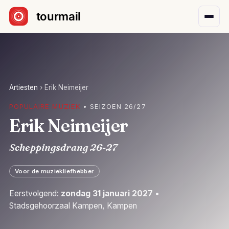
Sla navigatie over
Artiesten
›
Erik Neimeijer
POPULAIRE MUZIEK
• SEIZOEN 26/27
Erik Neimeijer
Scheppingsdrang 26-27
Voor de muziekliefhebber
Eerstvolgend:
zondag 31 januari 2027
•
Stadsgehoorzaal Kampen, Kampen